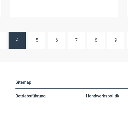
4
5
6
7
8
9
Sitemap
Betriebsführung
Handwerkspolitik