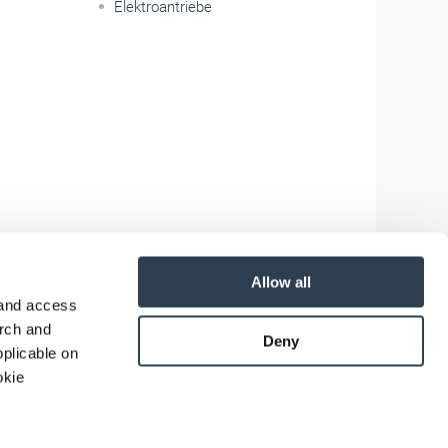
Elektroantriebe
Allow all
 and access
arch and
Deny
plicable on
okie