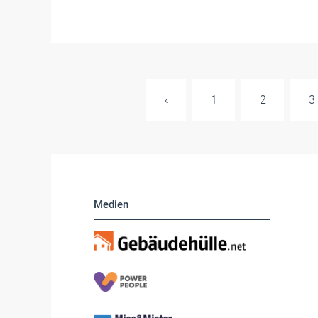
‹
1
2
3
Medien