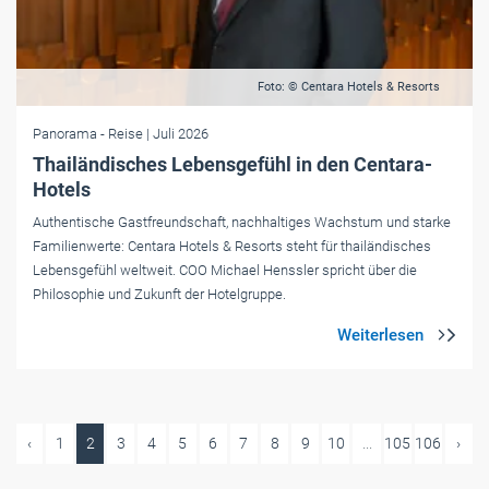
Foto: © Centara Hotels & Resorts
Panorama
- Reise
| Juli 2026
Thailändisches Lebensgefühl in den Centara-
Hotels
Authentische Gastfreundschaft, nachhaltiges Wachstum und starke
Familienwerte: Centara Hotels & Resorts steht für thailändisches
Lebensgefühl weltweit. COO Michael Henssler spricht über die
Philosophie und Zukunft der Hotelgruppe.
‹
1
2
3
4
5
6
7
8
9
10
...
105
106
›