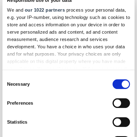
Responsible use of your data
Menschen mit Behinderung: Der Campus Hörakustik in Lübeck erhält
SoVD-Gütesiegel vom Sozialverband Deutschland.
We and
our 1022 partners
process your personal data,
e.g. your IP-number, using technology such as cookies to
store and access information on your device in order to
serve personalized ads and content, ad and content
measurement, audience research and services
development. You have a choice in who uses your data
and for what purposes. Your privacy choices are only
applicable on this digital property where you have made
your choices. You can change or withdraw your consent
any time from the Cookie Declaration or by clicking on
Consent
the Privacy trigger icon.
Necessary
Selection
If you allow, we would also like to:
Preferences
Collect information about your geographical location
which can be accurate to within several meters
Identify your device by actively scanning it for
Foto: © Lernidee
Statistics
specific characteristics (fingerprinting)
Panorama
- Reise
| Juli 2026
Find out more about how your personal data is processed