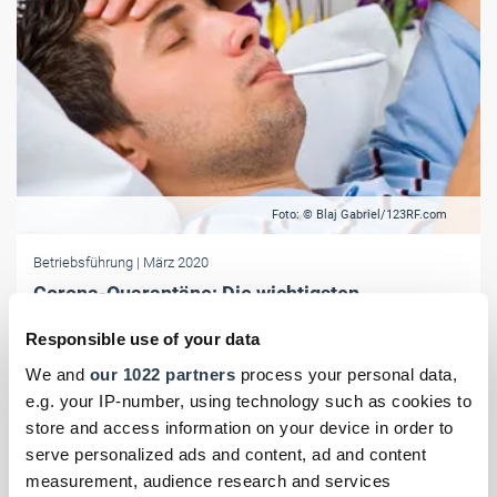
Foto: © Blaj Gabriel/123RF.com
Betriebsführung
| März 2020
Corona-Quarantäne: Die wichtigsten
rechtlichen Fragen
Responsible use of your data
Was bedeutet eine Quarantäne wegen des Corona-Virus rechtlich?
We and
our 1022 partners
process your personal data,
Anwälte geben die wichtigsten Antworten für Betroffene.
e.g. your IP-number, using technology such as cookies to
store and access information on your device in order to
serve personalized ads and content, ad and content
measurement, audience research and services