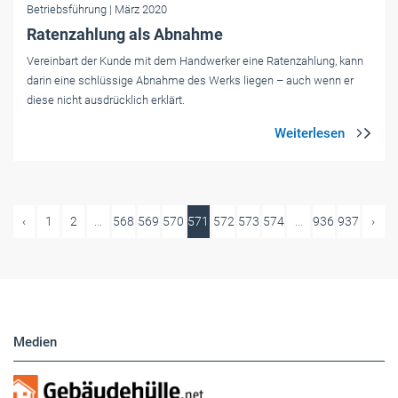
Betriebsführung
| März 2020
Ratenzahlung als Abnahme
Vereinbart der Kunde mit dem Handwerker eine Ratenzahlung, kann
darin eine schlüssige Abnahme des Werks liegen – auch wenn er
diese nicht ausdrücklich erklärt.
‹
1
2
...
568
569
570
571
572
573
574
...
936
937
›
Medien