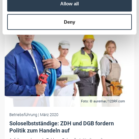
our social media, advertising and analytics partners who
Allow all
may combine it with other information that you’ve
provided to them or that they’ve collected from your use
Deny
of their services.
Weitere Informationen:
Impressum
Datenschutz
Foto: © auremar/123RF.com
Betriebsführung
| März 2020
Soloselbstständige: ZDH und DGB fordern
Politik zum Handeln auf