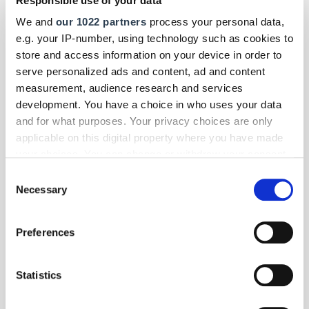
Responsible use of your data
Das hat der Bundesfinanzhof entschieden.
We and
our 1022 partners
process your personal data,
e.g. your IP-number, using technology such as cookies to
store and access information on your device in order to
serve personalized ads and content, ad and content
measurement, audience research and services
development. You have a choice in who uses your data
and for what purposes. Your privacy choices are only
applicable on this digital property where you have made
your choices. You can change or withdraw your consent
any time from the Cookie Declaration or by clicking on
Consent
the Privacy trigger icon.
Necessary
Selection
If you allow, we would also like to:
Preferences
Collect information about your geographical location
which can be accurate to within several meters
Foto: © Anna Bizoń/123RF.com
Identify your device by actively scanning it for
Statistics
Betriebsführung
| Dezember 2025
specific characteristics (fingerprinting)
Für Unternehmen: Neuer Fördercheck der
Find out more about how your personal data is processed