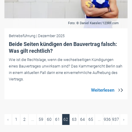
Foto: © Daniel Kaesler/123RF.com
Betriebsführung
| Dezember 2025
Beide Seiten kündigen den Bauvertrag falsch:
Was gilt rechtlich?
Wie ist die Rechtslage, wenn die wechselseitigen Kündigungen
eines Bauvertrages unwirksam sind? Das Kammergericht Berlin sah
in einem aktuellen Fall darin eine einvernehmliche Aufhebung des
Vertrags.
‹
1
2
...
59
60
61
62
63
64
65
...
936
937
›