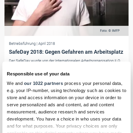
Foto: © IMFP
Betriebsführung
| April 2018
SafeDay 2018: Gegen Gefahren am Arbeitsplatz
Der SafeDay wurde von der Internationalen Arbeitsorganisation ILO
für den 28. April 2018 ausgerufen. Er soll junge Menschen für
Responsible use of your data
Sicherheit und Gesundheit am Arbeitsplatz sensibilisieren.
We and
our 1022 partners
process your personal data,
e.g. your IP-number, using technology such as cookies to
store and access information on your device in order to
serve personalized ads and content, ad and content
measurement, audience research and services
development. You have a choice in who uses your data
and for what purposes. Your privacy choices are only