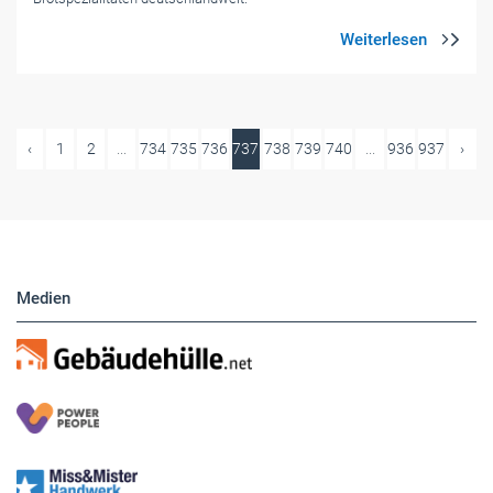
‹
1
2
...
734
735
736
737
738
739
740
...
936
937
›
Medien