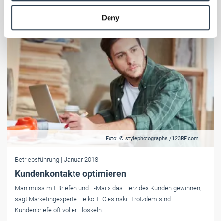
provided to them or that they’ve collected from your use
Deny
of their services.
Weitere Informationen:
Impressum
Datenschutz
Foto: © stylephotographs /123RF.com
Betriebsführung
| Januar 2018
Kundenkontakte optimieren
Man muss mit Briefen und E-Mails das Herz des Kunden gewinnen,
sagt Marketingexperte Heiko T. ­Ciesinski. Trotzdem sind
Kundenbriefe oft voller Floskeln.