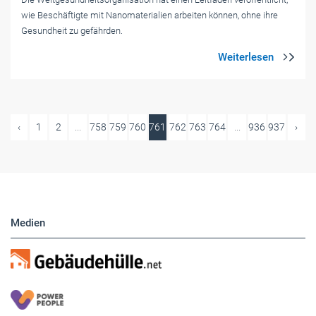
wie Beschäftigte mit Nanomaterialien arbeiten können, ohne ihre
Gesundheit zu gefährden.
‹
1
2
...
758
759
760
761
762
763
764
...
936
937
›
Medien