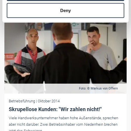
provided to them or that they’ve collected from your use
Deny
of their services.
Weitere Informationen:
Impressum
Datenschutz
Foto: © Markus von Offern
Betriebsführung
| Oktober 2014
Skrupellose Kunden: "Wir zahlen nicht!"
Viele Handwerksunternehmer haben hohe Außenstände, sprechen
aber nicht darüber. Zwei Betriebsinhaber vom Niederrhein brechen
jetzt das Schweigen.