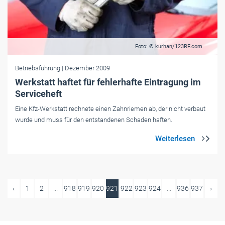
Foto: © kurhan/123RF.com
Betriebsführung
| Dezember 2009
Werkstatt haftet für fehlerhafte Eintragung im
Serviceheft
Eine Kfz-Werkstatt rechnete einen Zahnriemen ab, der nicht verbaut
wurde und muss für den entstandenen Schaden haften.
‹
1
2
...
918
919
920
921
922
923
924
...
936
937
›