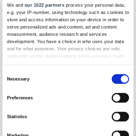
Der Bundesgerichtshof hat entschieden, dass der Verkäufer eines
We and
our 1022 partners
process your personal data,
gebrauchten Pkw den Käufer darüber aufklären muss, dass er das
e.g. your IP-number, using technology such as cookies to
Fahrzeug kurze Zeit vor dem Weiterverkauf von einem nicht im Kfz-
store and access information on your device in order to
Brief eingetragenen "fliegenden Zwischenhändler" erworben hat.
serve personalized ads and content, ad and content
measurement, audience research and services
development. You have a choice in who uses your data
and for what purposes. Your privacy choices are only
applicable on this digital property where you have made
your choices. You can change or withdraw your consent
any time from the Cookie Declaration or by clicking on
Consent
the Privacy trigger icon.
Necessary
Selection
If you allow, we would also like to:
Preferences
Collect information about your geographical location
which can be accurate to within several meters
Identify your device by actively scanning it for
Statistics
specific characteristics (fingerprinting)
Find out more about how your personal data is processed
Foto: © lsaloni/123RF.com
Marketing