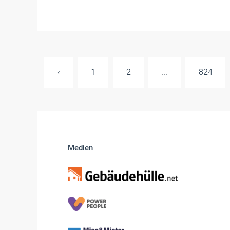
‹
1
2
...
824
Medien