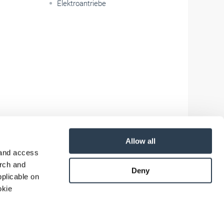
Elektroantriebe
Allow all
 and access
arch and
Deny
plicable on
okie