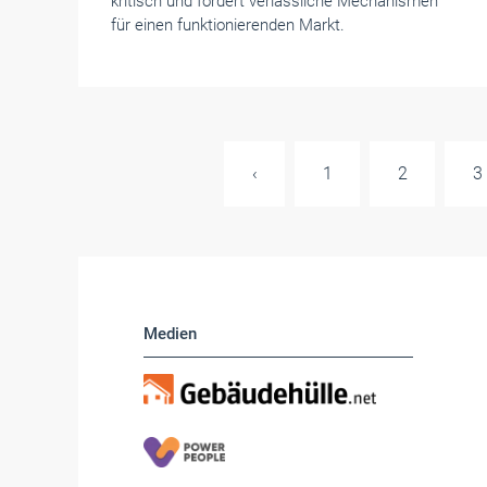
kritisch und fordert verlässliche Mechanismen
für einen funktionierenden Markt.
‹
1
2
3
Medien