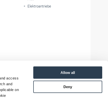
Elektroantriebe
Allow all
 and access
arch and
Deny
plicable on
okie