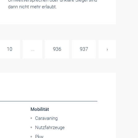
Umweltversprechen oder unklare Siegel sind
dann nicht mehr erlaubt.
10
...
936
937
›
Mobilität
Caravaning
Nutzfahrzeuge
Pkw