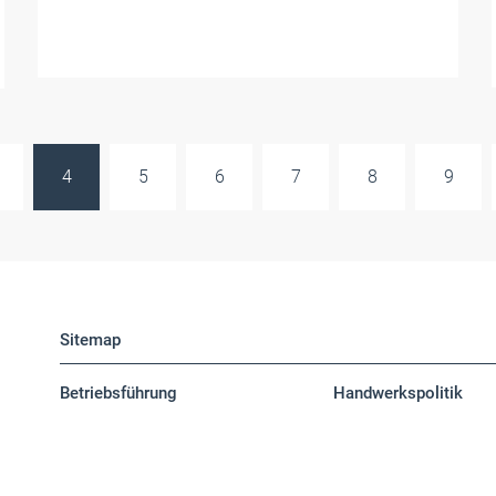
4
5
6
7
8
9
Sitemap
Betriebsführung
Handwerkspolitik