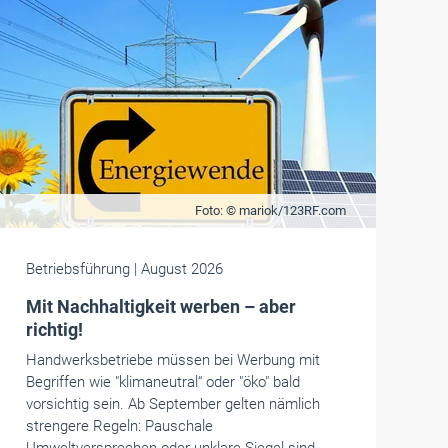
Foto: © mariok/123RF.com
Betriebsführung
| August 2026
Mit Nachhaltigkeit werben – aber
richtig!
Handwerksbetriebe müssen bei Werbung mit
Begriffen wie "klimaneutral“ oder "öko" bald
vorsichtig sein. Ab September gelten nämlich
strengere Regeln: Pauschale