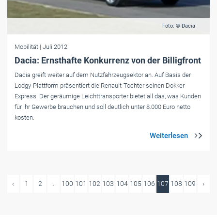
Foto: © Dacia
Mobilität
| Juli 2012
Dacia: Ernsthafte Konkurrenz von der Billigfront
Dacia greift weiter auf dem Nutzfahrzeugsektor an. Auf Basis der
Lodgy-Plattform präsentiert die Renault-Tochter seinen Dokker
Express. Der geräumige Leichttransporter bietet all das, was Kunden
für ihr Gewerbe brauchen und soll deutlich unter 8.000 Euro netto
kosten.
‹
1
2
...
100
101
102
103
104
105
106
107
108
109
›