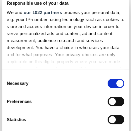
innovative Personalpolitik.
Responsible use of your data
We and
our 1022 partners
process your personal data,
e.g. your IP-number, using technology such as cookies to
store and access information on your device in order to
serve personalized ads and content, ad and content
measurement, audience research and services
development. You have a choice in who uses your data
and for what purposes. Your privacy choices are only
applicable on this digital property where you have made
your choices. You can change or withdraw your consent
any time from the Cookie Declaration or by clicking on
Consent
the Privacy trigger icon.
Necessary
Selection
If you allow, we would also like to:
Preferences
Collect information about your geographical location
Foto: © Tyler Olson/123RF.com
which can be accurate to within several meters
Identify your device by actively scanning it for
Statistics
Betriebsführung
| Dezember 2024
specific characteristics (fingerprinting)
Attraktive Arbeitgeber im Handwerk: Events