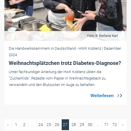
Foto: © Stefanie Karl
Die Handwerkskammern in Deutschland
- HWK Koblenz
| Dezember
2024
Weihnachtsplätzchen trotz Diabetes-Diagnose?
Unter fachkundiger Anleitung der HwK Koblenz übten die
"ZuckerKids", Rezepte vom Papier in Weihnachtsgebäck zu
verwandeln und den Blutzucker im Auge zu behalten.
‹
1
2
...
24
25
26
27
28
29
30
...
71
72
›