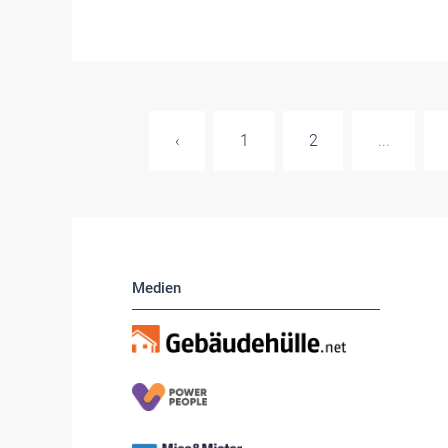
‹
1
2
...
Medien