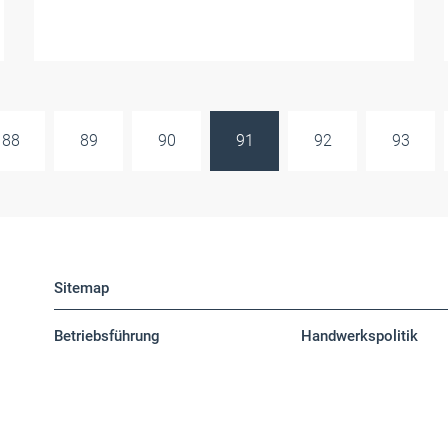
88
89
90
91
92
93
Sitemap
Betriebsführung
Handwerkspolitik