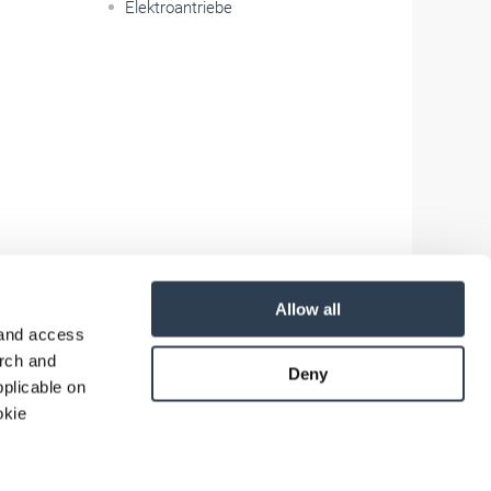
Elektroantriebe
Allow all
 and access
arch and
Deny
plicable on
okie