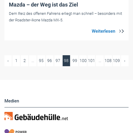
Mazda – der Weg ist das Ziel
Dem Reiz des offenen Fahrens erliegt man schnell – besonders mit
der Roadster-Ikone Mazda MX-5.
‹
1
2
...
95
96
97
98
99
100
101
...
108
109
›
Medien