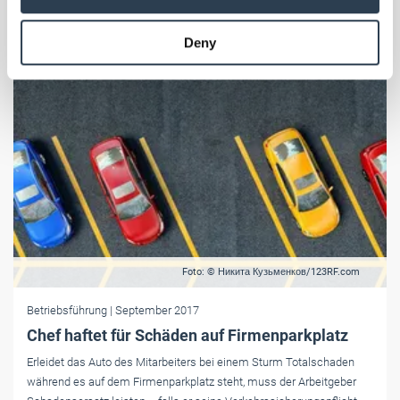
may combine it with other information that you’ve
provided to them or that they’ve collected from your use
Deny
of their services.
Weitere Informationen:
Impressum
Datenschutz
Foto: © Никита Кузьменков/123RF.com
Betriebsführung
| September 2017
Chef haftet für Schäden auf Firmenparkplatz
Erleidet das Auto des Mitarbeiters bei einem Sturm Totalschaden
während es auf dem Firmenparkplatz steht, muss der Arbeitgeber