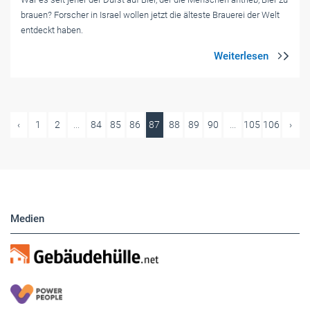
brauen? Forscher in Israel wollen jetzt die älteste Brauerei der Welt
entdeckt haben.
‹
1
2
...
84
85
86
87
88
89
90
...
105
106
›
Medien