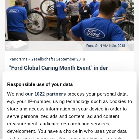
Foto: © IN VIA Köln, 2018
Panorama
- Gesellschaft
| September 2018
"Ford Global Caring Month Event" in der
Radwerkstatt
Responsible use of your data
Mit Corporate Social Responsibility (CSR) helfen: 26 Ford-
Mitarbeitende reparieren bei IN VIA Köln Fahrräder für Geflüchtete.
We and
our 1022 partners
process your personal data,
e.g. your IP-number, using technology such as cookies to
store and access information on your device in order to
serve personalized ads and content, ad and content
measurement, audience research and services
development. You have a choice in who uses your data
and for what purposes. Your privacy choices are only