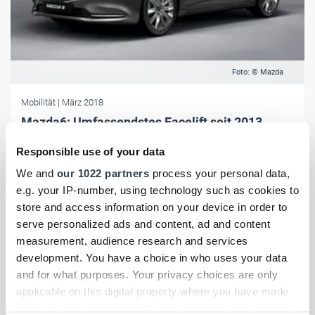
Foto: © Mazda
Mobilität
| März 2018
Mazda6: Umfassendstes Facelift seit 2013
Der Mazda6 Facelift kommt im Sommer in den Handel. Mit KAI-
Responsible use of your data
Concept und Vision Coupe wurden Konzeptwagen vorgestellt.
We and
our 1022 partners
process your personal data,
e.g. your IP-number, using technology such as cookies to
store and access information on your device in order to
serve personalized ads and content, ad and content
measurement, audience research and services
development. You have a choice in who uses your data
and for what purposes. Your privacy choices are only
applicable on this digital property where you have made
your choices. You can change or withdraw your consent