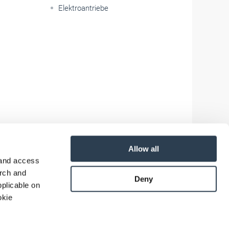
Elektroantriebe
Allow all
 and access
arch and
Deny
plicable on
okie