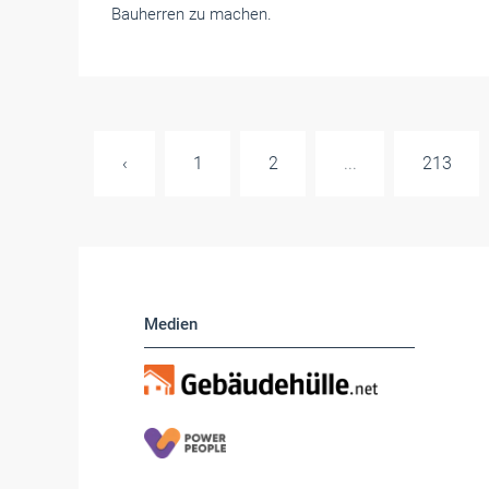
Bauherren zu machen.
‹
1
2
...
213
Medien