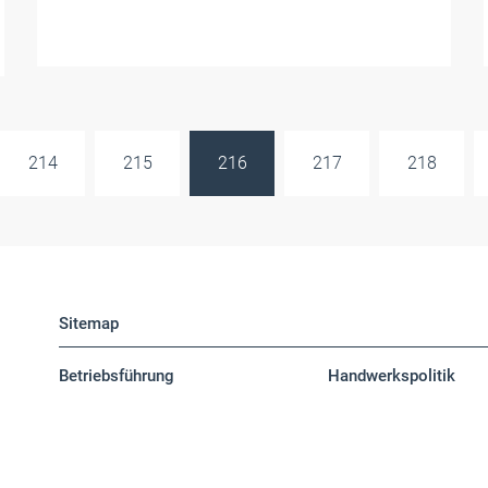
214
215
216
217
218
Sitemap
Betriebsführung
Handwerkspolitik