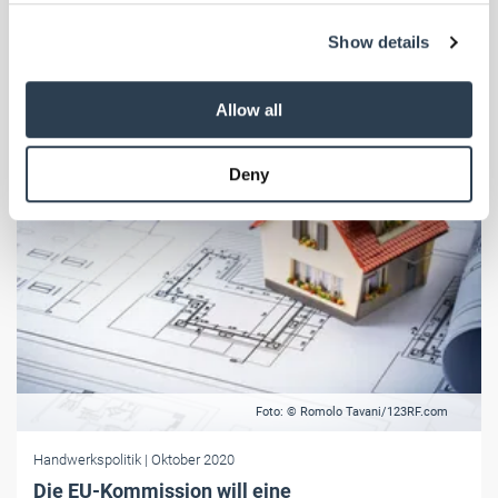
Bundeszuschuss leicht sinken.
We use cookies to personalise content and ads, to
Show details
provide social media features and to analyse our traffic.
We also share information about your use of our site with
our social media, advertising and analytics partners who
Allow all
may combine it with other information that you’ve
provided to them or that they’ve collected from your use
Deny
of their services.
Weitere Informationen:
Impressum
Datenschutz
Foto: © Romolo Tavani/123RF.com
Handwerkspolitik
| Oktober 2020
Die EU-Kommission will eine