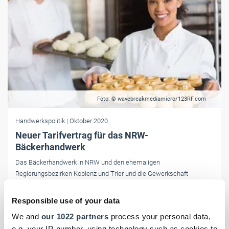
Foto: © wavebreakmediamicro/123RF.com
Handwerkspolitik
| Oktober 2020
Neuer Tarifvertrag für das NRW-
Bäckerhandwerk
Das Bäckerhandwerk in NRW und den ehemaligen
Regierungsbezirken Koblenz und Trier und die Gewerkschaft
Nahrung-Genuss-Gaststätten haben sich auf einen neuen
Tarifvertrag geeinigt.
Responsible use of your data
We and
our 1022 partners
process your personal data,
e.g. your IP-number, using technology such as cookies to