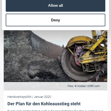
our social media, advertising and analytics partners who
Allow all
may combine it with other information that you’ve
provided to them or that they’ve collected from your use
Deny
of their services.
Weitere Informationen:
Impressum
Datenschutz
Foto: © kodda/123RF.com
Handwerkspolitik
| Januar 2020
Der Plan für den Kohleausstieg steht