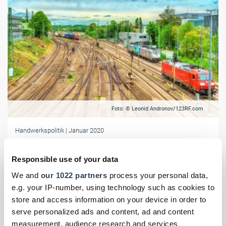
Foto: © Leonid Andronov/123RF.com
Handwerkspolitik
| Januar 2020
Baugewerbe begrüßt Modernisierung der Bahn
Responsible use of your data
Bund und Bahn haben sich auf einen Finanzierungsplan für die
Schieneninfrastruktur geeinigt. Das Bauhandwerk kann nun
We and
our 1022 partners
process your personal data,
Kapazitäten aufbauen, um die Bauaufgaben in Angriff zu nehmen.
e.g. your IP-number, using technology such as cookies to
store and access information on your device in order to
serve personalized ads and content, ad and content
measurement, audience research and services