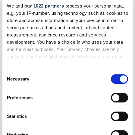
Zudem hat Toyota den Aygo bereits in der Basisversion
We and
our 1022 partners
process your personal data,
grundsätzlich mit der elektronischen Stabilitätskontrolle VSC und der
e.g. your IP-number, using technology such as cookies to
Antriebsschlupfregelung TRC ausgestattet.
store and access information on your device in order to
serve personalized ads and content, ad and content
measurement, audience research and services
development. You have a choice in who uses your data
and for what purposes. Your privacy choices are only
applicable on this digital property where you have made
your choices. You can change or withdraw your consent
any time from the Cookie Declaration or by clicking on
Consent
the Privacy trigger icon.
Necessary
Selection
If you allow, we would also like to:
Preferences
Collect information about your geographical location
which can be accurate to within several meters
Identify your device by actively scanning it for
Statistics
specific characteristics (fingerprinting)
Find out more about how your personal data is processed
Marketing