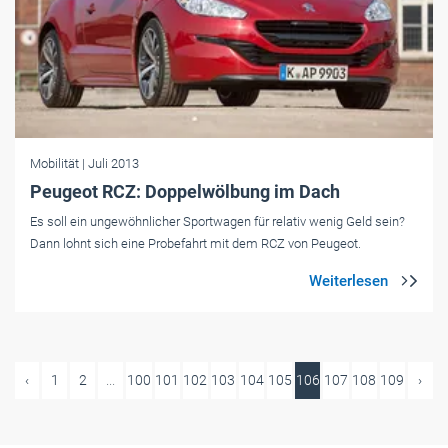
Mobilität
| Juli 2013
Peugeot RCZ: Doppelwölbung im Dach
Es soll ein ungewöhnlicher Sportwagen für relativ wenig Geld sein?
Dann lohnt sich eine Probefahrt mit dem RCZ von Peugeot.
‹
1
2
...
100
101
102
103
104
105
106
107
108
109
›