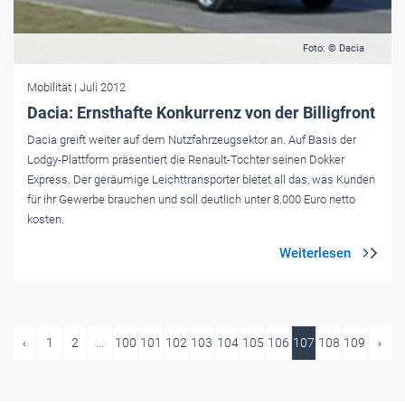
Foto: © Dacia
Mobilität
| Juli 2012
Dacia: Ernsthafte Konkurrenz von der Billigfront
Dacia greift weiter auf dem Nutzfahrzeugsektor an. Auf Basis der
Lodgy-Plattform präsentiert die Renault-Tochter seinen Dokker
Express. Der geräumige Leichttransporter bietet all das, was Kunden
für ihr Gewerbe brauchen und soll deutlich unter 8.000 Euro netto
kosten.
‹
1
2
...
100
101
102
103
104
105
106
107
108
109
›