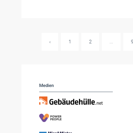
‹
1
2
...
Medien