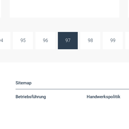
94
95
96
97
98
99
Sitemap
Betriebsführung
Handwerkspolitik