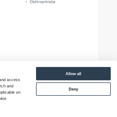
Elektroantriebe
Allow all
 and access
arch and
Deny
plicable on
okie