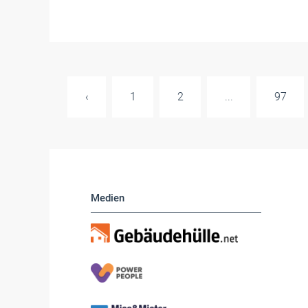
‹
1
2
...
97
Medien