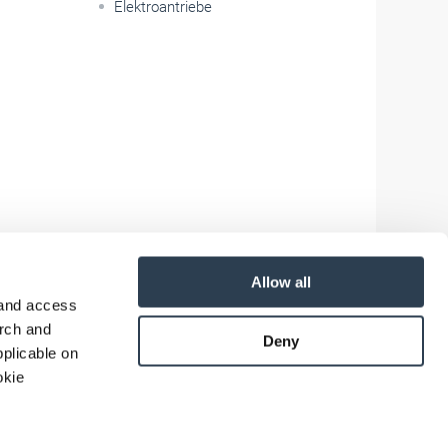
Elektroantriebe
Allow all
 and access
arch and
Deny
plicable on
okie