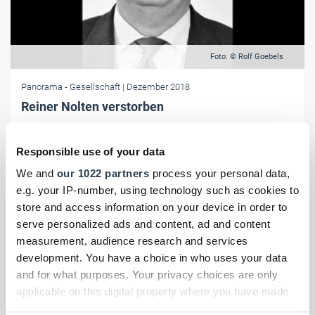
Foto: © Rolf Goebels
Panorama
- Gesellschaft
| Dezember 2018
Reiner Nolten verstorben
WHKT-Hauptgeschäftsführer Reiner Nolten ist nach kurzer, schwerer
Krankheit verstorben.
Responsible use of your data
We and
our 1022 partners
process your personal data,
e.g. your IP-number, using technology such as cookies to
store and access information on your device in order to
serve personalized ads and content, ad and content
measurement, audience research and services
development. You have a choice in who uses your data
and for what purposes. Your privacy choices are only
applicable on this digital property where you have made
your choices. You can change or withdraw your consent