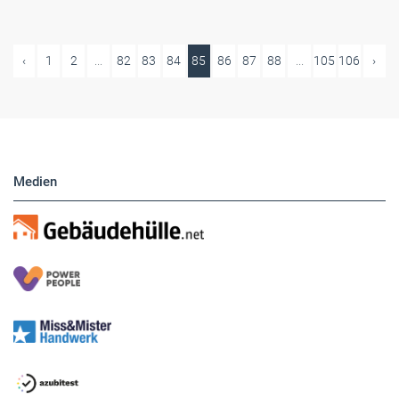
‹
1
2
...
82
83
84
85
86
87
88
...
105
106
›
Medien