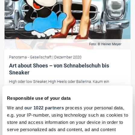
Foto: © Heiner Meyer
Panorama
- Gesellschaft
| Dezember 2020
Art about Shoes – von Schnabelschuh bis
Sneaker
High oder low Sneaker, High Heels oder Ballerina. Kaum ein
Bekleidungsstück erregt so großes Interesse wie der Schuh. Eine
Ausstellung in Oberhausen beleuchtet ab Januar den Schuh in all
Responsible use of your data
seinen künstlerischen Facetten.
We and
our 1022 partners
process your personal data,
e.g. your IP-number, using technology such as cookies to
store and access information on your device in order to
serve personalized ads and content, ad and content