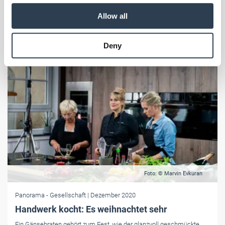
our social media, advertising and analytics partners who
Allow all
may combine it with other information that you’ve
provided to them or that they’ve collected from your use
Deny
of their services.
Weitere Informationen:
Impressum
Datenschutz
Foto: © Marvin Evkuran
Panorama
- Gesellschaft
| Dezember 2020
Handwerk kocht: Es weihnachtet sehr
Ein Gänsebraten gehört zum Fest, wie der glanzvoll geschmückte