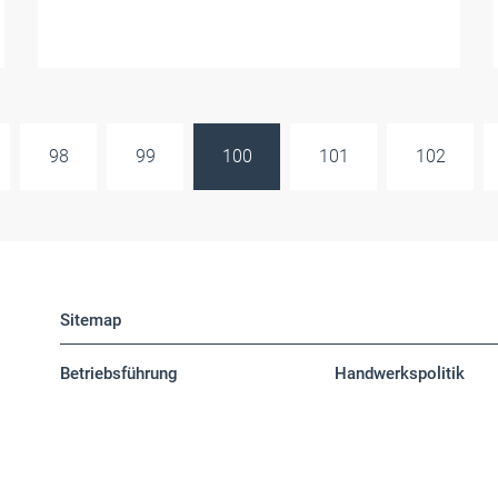
98
99
100
101
102
Sitemap
Betriebsführung
Handwerkspolitik