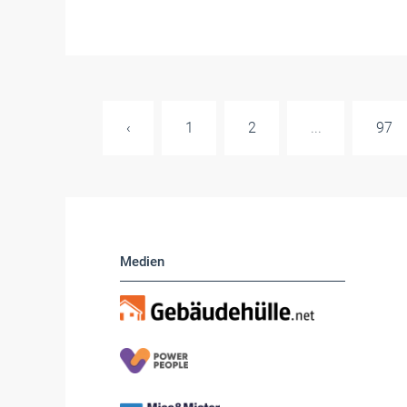
‹
1
2
...
97
Medien