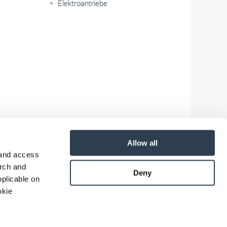
Elektroantriebe
Allow all
 and access
arch and
Deny
plicable on
okie