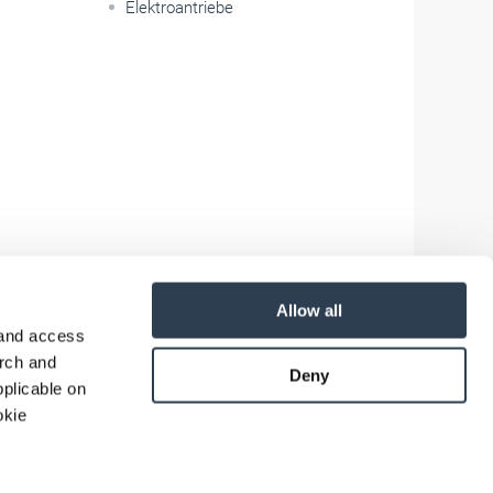
Elektroantriebe
Allow all
 and access
arch and
Deny
plicable on
okie