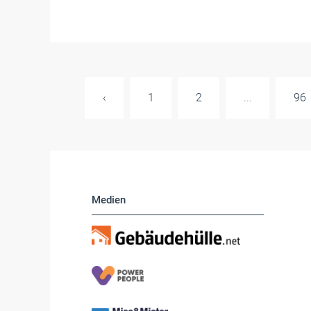
‹
1
2
...
96
Medien