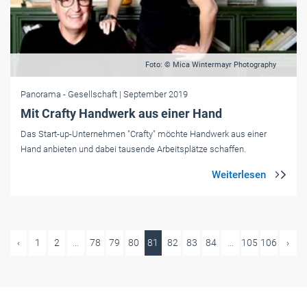
Foto: © Mica Wintermayr Photography
Panorama
- Gesellschaft
| September 2019
Mit Crafty Handwerk aus einer Hand
Das Start-up-Unternehmen "Crafty" möchte Handwerk aus einer
Hand anbieten und dabei tausende Arbeitsplätze schaffen.
‹
1
2
...
78
79
80
81
82
83
84
...
105
106
›