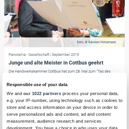
Foto: © Karsten Hintzmann
Panorama
- Gesellschaft
| September 2019
Junge und alte Meister in Cottbus geehrt
Die Handwerkskammer Cottbus hat zum 28. Mal zum "Tag des
Meisters" eingeladen. In der Stadthalle der Lausitzmetropole wurden
Jung- und Altmeister geehrt.
Responsible use of your data
We and
our 1022 partners
process your personal data,
e.g. your IP-number, using technology such as cookies to
store and access information on your device in order to
serve personalized ads and content, ad and content
measurement, audience research and services
development. You have a choice in who uses your data