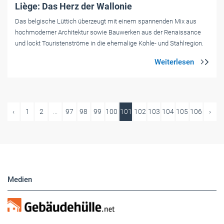
Liège: Das Herz der Wallonie
Das belgische Lüttich überzeugt mit einem spannenden Mix aus
hochmoderner Architektur sowie Bauwerken aus der Renaissance
und lockt Touristenströme in die ehemalige Kohle- und Stahlregion.
‹
1
2
...
97
98
99
100
101
102
103
104
105
106
›
Medien