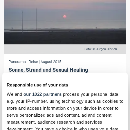
Foto: © Jürgen Ulbrich
Panorama
- Reise
| August 2015
Sonne, Strand und Sexual Healing
Oostende, die Stadt am Meer, gilt als Königin der belgischen
Responsible use of your data
Seebäder und lädt zu einer ausgiebigen gastronomischen wie
kulturellen Entdeckungstour ein.
We and
our 1022 partners
process your personal data,
e.g. your IP-number, using technology such as cookies to
store and access information on your device in order to
serve personalized ads and content, ad and content
measurement, audience research and services
development. You have a choice in who uses your data