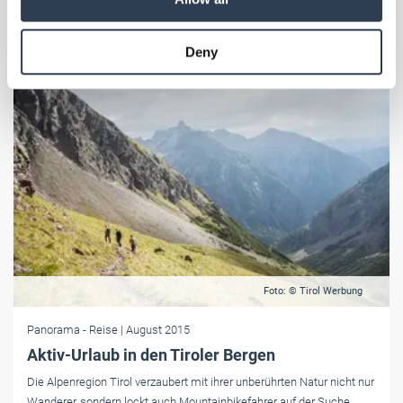
may combine it with other information that you’ve
provided to them or that they’ve collected from your use
Deny
of their services.
Weitere Informationen:
Impressum
Datenschutz
Foto: © Tirol Werbung
Panorama
- Reise
| August 2015
Aktiv-Urlaub in den Tiroler Bergen
Die Alpenregion Tirol verzaubert mit ihrer unberührten Natur nicht nur
Wanderer, sondern lockt auch Mountainbikefahrer auf der Suche