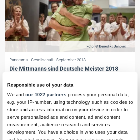
Foto: © Benedikt Banovic
Panorama
- Gesellschaft
| September 2018
Die Mittmanns sind Deutsche Meister 2018
Auf der Weltmesse iba traten die talentiertesten Bäcker
Responsible use of your data
Deutschlands gegeneinander an und kämpften auf höchstem Niveau
um den Titel der Deutschen Meisterschaft.
We and
our 1022 partners
process your personal data,
e.g. your IP-number, using technology such as cookies to
store and access information on your device in order to
serve personalized ads and content, ad and content
measurement, audience research and services
development. You have a choice in who uses your data
and for what purposes. Your privacy choices are only