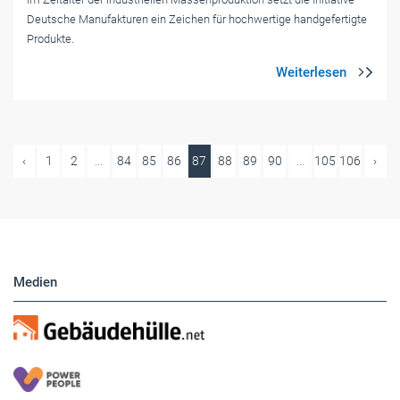
Deutsche Manufakturen ein Zeichen für hochwertige handgefertigte
Produkte.
‹
1
2
...
84
85
86
87
88
89
90
...
105
106
›
Medien