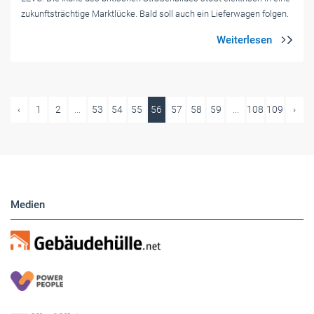
zukunftsträchtige Marktlücke. Bald soll auch ein Lieferwagen folgen.
‹
1
2
...
53
54
55
56
57
58
59
...
108
109
›
Medien