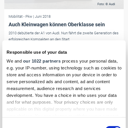
Foto: © Audi
Mobilität
- Pkw
| Juni 2018
Auch Kleinwagen können Oberklasse sein
2010 debütierte der A1 von Audi. Nun fährt die zweite Generation des
erfolgreichen Kompakten an den Start.
Responsible use of your data
We and
our 1022 partners
process your personal data,
e.g. your IP-number, using technology such as cookies to
store and access information on your device in order to
serve personalized ads and content, ad and content
measurement, audience research and services
development. You have a choice in who uses your data
and for what purposes. Your privacy choices are only
applicable on this digital property where you have made
your choices. You can change or withdraw your consent
any time from the Cookie Declaration or by clicking on
Consent