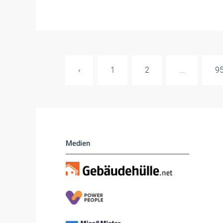
‹
1
2
...
9
Medien