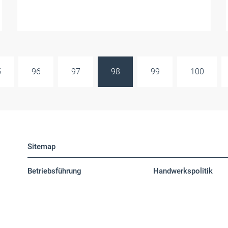
5
96
97
98
99
100
Sitemap
Betriebsführung
Handwerkspolitik