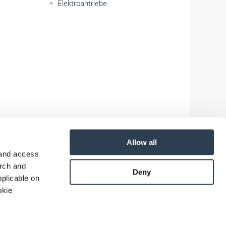
Elektroantriebe
Allow all
 and access
arch and
Deny
plicable on
okie