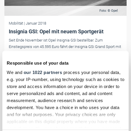
Foto: © Opel
Mobilität
| Januar 2018
Insignia GSI: Opel mit neuem Sportgerät
Seit Ende November ist Opel Insignia GSI bestellbar. Zum
Einstiegspreis von 45.595 Euro fährt der Insignia GSi Grand Sport mit
dem 210 PS-Zweiliter-BiTurbo-Diesel vor.
Responsible use of your data
We and
our 1022 partners
process your personal data,
e.g. your IP-number, using technology such as cookies to
store and access information on your device in order to
serve personalized ads and content, ad and content
measurement, audience research and services
development. You have a choice in who uses your data
and for what purposes. Your privacy choices are only
applicable on this digital property where you have made
your choices. You can change or withdraw your consent