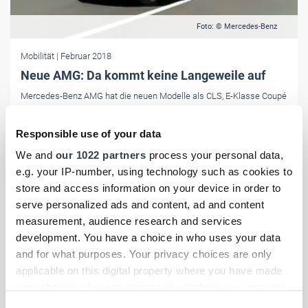
Foto: © Mercedes-Benz
Mobilität
| Februar 2018
Neue AMG: Da kommt keine Langeweile auf
Mercedes-Benz AMG hat die neuen Modelle als CLS, E-Klasse Coupé
sowie E-Klasse Cabriolet eingeführt. Preise stehen noch nicht fest.
Responsible use of your data
We and
our 1022 partners
process your personal data,
e.g. your IP-number, using technology such as cookies to
store and access information on your device in order to
serve personalized ads and content, ad and content
measurement, audience research and services
development. You have a choice in who uses your data
and for what purposes. Your privacy choices are only
applicable on this digital property where you have made
your choices. You can change or withdraw your consent
any time from the Cookie Declaration or by clicking on