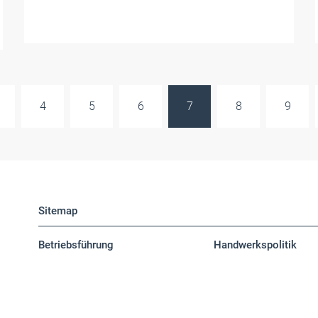
4
5
6
7
8
9
Sitemap
Betriebsführung
Handwerkspolitik