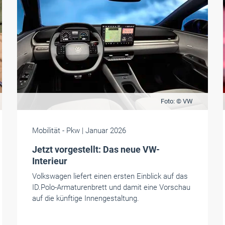
Foto: © VW
Mobilität
- Pkw
| Januar 2026
Jetzt vorgestellt: Das neue VW-
Interieur
Volkswagen liefert einen ersten Einblick auf das
ID.Polo-Armaturenbrett und damit eine Vorschau
auf die künftige Innengestaltung.