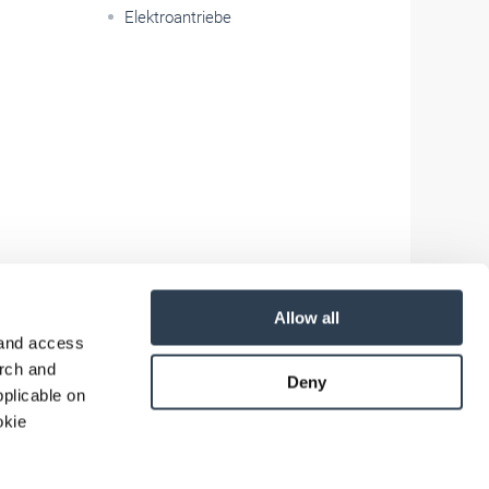
Elektroantriebe
Allow all
 and access
arch and
Deny
plicable on
okie