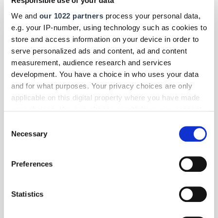
Responsible use of your data
Menschen mit Behinderung: Der Campus Hörakustik in Lübeck erhält
SoVD-Gütesiegel vom Sozialverband Deutschland.
We and
our 1022 partners
process your personal data,
e.g. your IP-number, using technology such as cookies to
store and access information on your device in order to
serve personalized ads and content, ad and content
measurement, audience research and services
development. You have a choice in who uses your data
and for what purposes. Your privacy choices are only
applicable on this digital property where you have made
your choices. You can change or withdraw your consent
any time from the Cookie Declaration or by clicking on
Consent
the Privacy trigger icon.
Necessary
Selection
If you allow, we would also like to:
Preferences
Collect information about your geographical location
which can be accurate to within several meters
Identify your device by actively scanning it for
Foto: © Lernidee
Statistics
specific characteristics (fingerprinting)
Panorama
- Reise
| Juli 2026
Find out more about how your personal data is processed