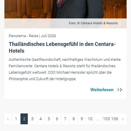
Foto: © Centara Hotels & Resorts
Panorama
- Reise
| Juli 2026
Thailändisches Lebensgefühl in den Centara-
Hotels
Authentische Gastfreundschaft, nachhaltiges Wachstum und starke
Familienwerte: Centara Hotels & Resorts steht für thailändisches
Lebensgefühl weltweit. COO Michael Henssler spricht über die
Philosophie und Zukunft der Hotelgruppe.
‹
1
2
3
4
5
6
7
8
9
10
...
105
106
›