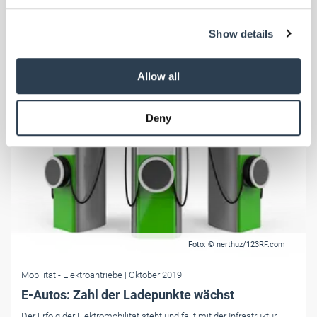
We use cookies to personalise content and ads, to
Show details
provide social media features and to analyse our traffic.
We also share information about your use of our site with
our social media, advertising and analytics partners who
Allow all
may combine it with other information that you’ve
provided to them or that they’ve collected from your use
Deny
of their services.
Weitere Informationen:
Impressum
Datenschutz
Foto: © nerthuz/123RF.com
Mobilität
- Elektroantriebe
| Oktober 2019
E-Autos: Zahl der Ladepunkte wächst
Der Erfolg der Elektromobilität steht und fällt mit der Infrastruktur.