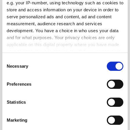
e.g. your IP-number, using technology such as cookies to
store and access information on your device in order to
serve personalized ads and content, ad and content
measurement, audience research and services
development. You have a choice in who uses your data
and for what purposes. Your privacy choices are only
applicable on this digital property where you have made
your choices. You can change or withdraw your consent
any time from the Cookie Declaration or by clicking on
Consent
the Privacy trigger icon.
Necessary
Selection
Foto: © Evum
If you allow, we would also like to:
Preferences
Collect information about your geographical location
Mobilität
- Elektroantriebe
| Oktober 2019
which can be accurate to within several meters
Evum Motors: Robuster Kleinstromer aCar
Identify your device by actively scanning it for
Statistics
E-Mobilität setzt sich offenbar langsam durch. Elektrisch
specific characteristics (fingerprinting)
angetriebene Kleintransporter können verschiedene Aufgaben
Find out more about how your personal data is processed
übernehmen. Ab 2020 soll auch das aCar von Evum Motors mit dabei
Marketing
and set your preferences in the
details section
.
sein.