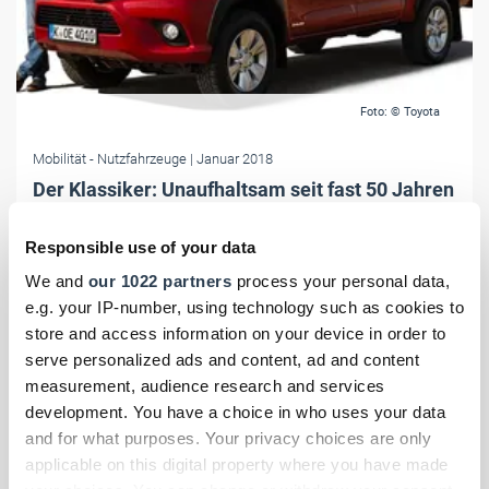
Foto: © Toyota
Mobilität
- Nutzfahrzeuge
| Januar 2018
Der Klassiker: Unaufhaltsam seit fast 50 Jahren
Im letzten Jahr haben die Japaner von Toyota ihren Hilux in der
nunmehr achten Generation vorgestellt. Sie haben dem Klassiker ein
Responsible use of your data
frisches Gewand und mehr Technik verpasst.
We and
our 1022 partners
process your personal data,
e.g. your IP-number, using technology such as cookies to
store and access information on your device in order to
serve personalized ads and content, ad and content
measurement, audience research and services
development. You have a choice in who uses your data
and for what purposes. Your privacy choices are only
applicable on this digital property where you have made