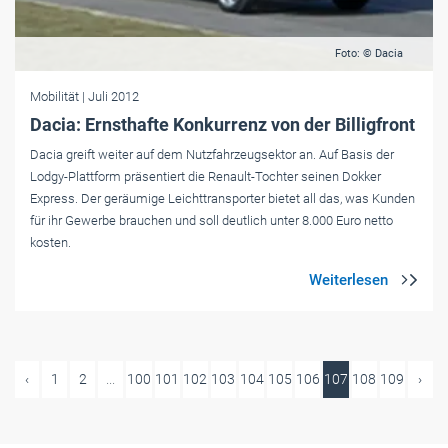
Foto: © Dacia
Mobilität
| Juli 2012
Dacia: Ernsthafte Konkurrenz von der Billigfront
Dacia greift weiter auf dem Nutzfahrzeugsektor an. Auf Basis der
Lodgy-Plattform präsentiert die Renault-Tochter seinen Dokker
Express. Der geräumige Leichttransporter bietet all das, was Kunden
für ihr Gewerbe brauchen und soll deutlich unter 8.000 Euro netto
kosten.
‹
1
2
...
100
101
102
103
104
105
106
107
108
109
›