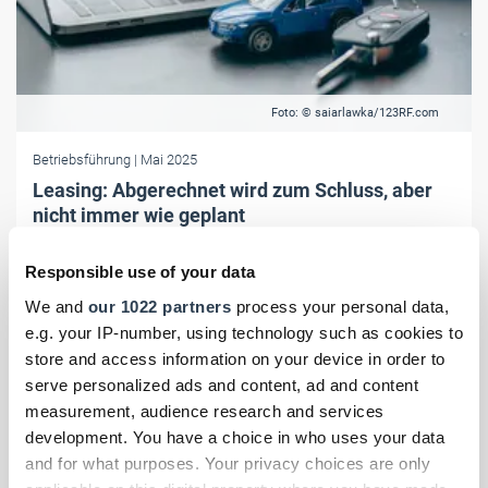
Foto: © saiarlawka/123RF.com
Betriebsführung
| Mai 2025
Leasing: Abgerechnet wird zum Schluss, aber
nicht immer wie geplant
Viele Leasingverträge enden oft teurer als gedacht. Wie können sich
Responsible use of your data
Unternehmen vor bösen Überraschungen beim Fahrzeug-Leasing
schützen? Was raten Experten?
We and
our 1022 partners
process your personal data,
e.g. your IP-number, using technology such as cookies to
store and access information on your device in order to
serve personalized ads and content, ad and content
measurement, audience research and services
development. You have a choice in who uses your data
and for what purposes. Your privacy choices are only