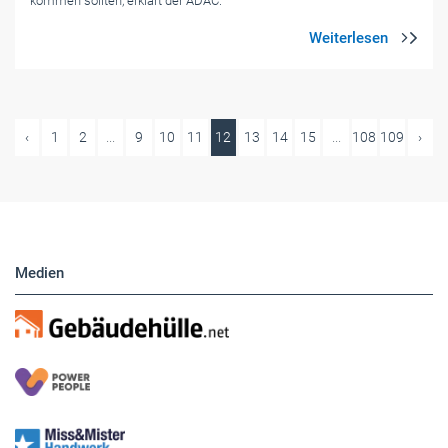
kommen sollten, erklärt der ADAC.
‹
1
2
...
9
10
11
12
13
14
15
...
108
109
›
Medien