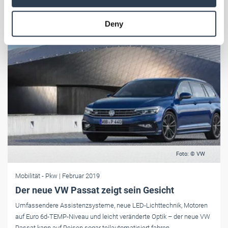
may combine it with other information that you’ve
provided to them or that they’ve collected from your use
Deny
of their services.
Weitere Informationen:
Impressum
Datenschutz
Foto: © VW
Mobilität
- Pkw
| Februar 2019
Der neue VW Passat zeigt sein Gesicht
Umfassendere Assistenzsysteme, neue LED-Lichttechnik, Motoren
auf Euro 6d-TEMP-Niveau und leicht veränderte Optik – der neue VW
Passat kann auf Reisen sogar teilautomatisiert fahren.