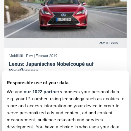
Foto: © Lexus
Mobilität
- Pkw
| Februar 2019
Lexus: Japanisches Nobelcoupé auf
Sparflamme
Lexus hat sein Mittelklasse-Coupé RC geliftet: Neben einigen
Responsible use of your data
optischen Retuschen und mehr Fahrdynamik gibt es den flachen
We and
our 1022 partners
process your personal data,
Japaner jetzt nur noch als Hybriden.
e.g. your IP-number, using technology such as cookies to
store and access information on your device in order to
serve personalized ads and content, ad and content
measurement, audience research and services
development. You have a choice in who uses your data