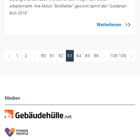
Arbeitsmarkt. Ihre Aktion "BrotRetter" gewinnt damit den "Goldenen
Bulli 2018".
‹
1
2
...
80
81
82
83
84
85
86
...
108
109
›
Medien