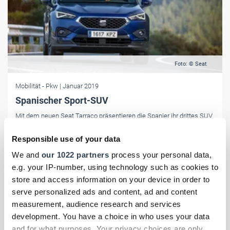
Foto: © Seat
Mobilität
- Pkw
| Januar 2019
Spanischer Sport-SUV
Mit dem neuen Seat Tarraco präsentieren die Spanier ihr drittes SUV.
Das Midsize-SUV bietet einen geräumigen Innenraum und will im
Premium-Segment wildern.
Responsible use of your data
We and
our 1022 partners
process your personal data,
e.g. your IP-number, using technology such as cookies to
store and access information on your device in order to
serve personalized ads and content, ad and content
measurement, audience research and services
development. You have a choice in who uses your data
and for what purposes. Your privacy choices are only