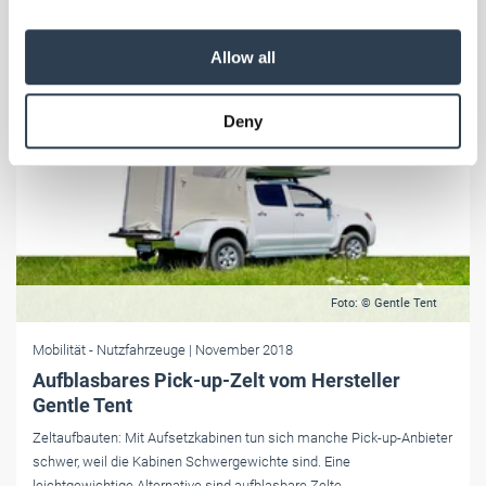
We also share information about your use of our site with
our social media, advertising and analytics partners who
Allow all
may combine it with other information that you’ve
provided to them or that they’ve collected from your use
Deny
of their services.
Weitere Informationen:
Impressum
Datenschutz
Foto: © Gentle Tent
Mobilität
- Nutzfahrzeuge
| November 2018
Aufblasbares Pick-up-Zelt vom Hersteller
Gentle Tent
Zeltaufbauten: Mit Aufsetzkabinen tun sich manche Pick-up-Anbieter
schwer, weil die Kabinen Schwergewichte sind. Eine
leichtgewichtige Alternative sind aufblasbare Zelte.