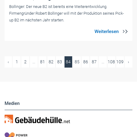
Bollinger: Der neue B2 ist bereits eine Weiterentwicklung.
Firmengründer Robert Bollinger will mit der Produktion seines Pick-
up B2 im nächsten Jahr starten.
‹
1
2
...
81
82
83
84
85
86
87
...
108
109
›
Medien