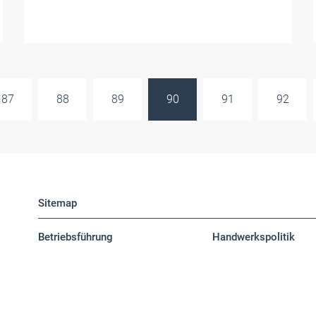
87
88
89
90
91
92
Sitemap
Betriebsführung
Handwerkspolitik