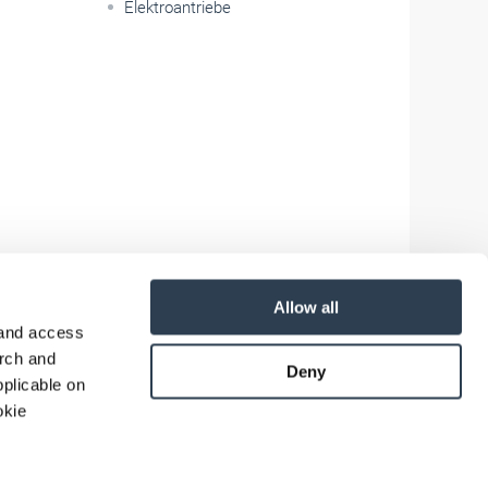
Elektroantriebe
Allow all
 and access
arch and
Deny
plicable on
okie