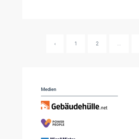
‹
1
2
...
Medien