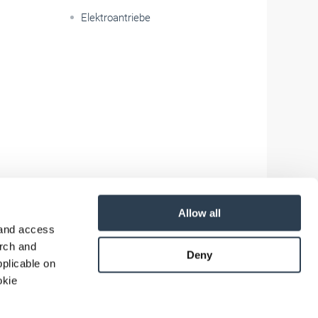
Elektroantriebe
Allow all
 and access
arch and
Deny
plicable on
okie