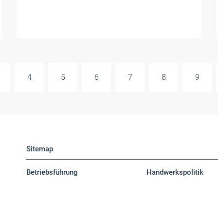
4
5
6
7
8
9
Sitemap
Betriebsführung
Handwerkspolitik