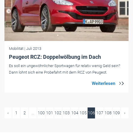
Mobilität
| Juli 2013
Peugeot RCZ: Doppelwölbung im Dach
Es soll ein ungewöhnlicher Sportwagen für relativ wenig Geld sein?
Dann lohnt sich eine Probefahrt mit dem RCZ von Peugeot.
‹
1
2
...
100
101
102
103
104
105
106
107
108
109
›