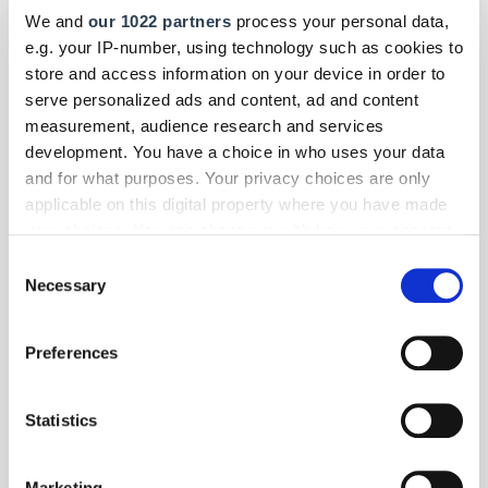
Zudem hat Toyota den Aygo bereits in der Basisversion
We and
our 1022 partners
process your personal data,
grundsätzlich mit der elektronischen Stabilitätskontrolle VSC und der
e.g. your IP-number, using technology such as cookies to
Antriebsschlupfregelung TRC ausgestattet.
store and access information on your device in order to
serve personalized ads and content, ad and content
measurement, audience research and services
development. You have a choice in who uses your data
and for what purposes. Your privacy choices are only
applicable on this digital property where you have made
your choices. You can change or withdraw your consent
any time from the Cookie Declaration or by clicking on
Consent
the Privacy trigger icon.
Necessary
Selection
If you allow, we would also like to:
Preferences
Collect information about your geographical location
which can be accurate to within several meters
Identify your device by actively scanning it for
Statistics
specific characteristics (fingerprinting)
Find out more about how your personal data is processed
Marketing