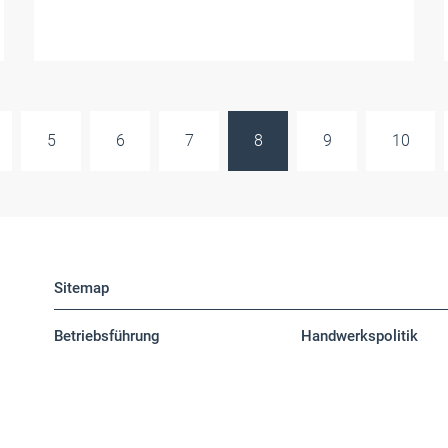
5
6
7
8
9
10
Sitemap
Betriebsführung
Handwerkspolitik