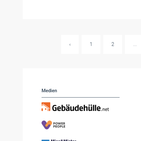
‹
1
2
...
Medien