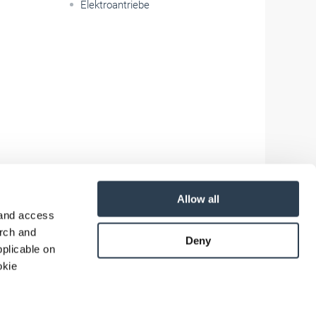
Elektroantriebe
Allow all
 and access
arch and
Deny
plicable on
okie