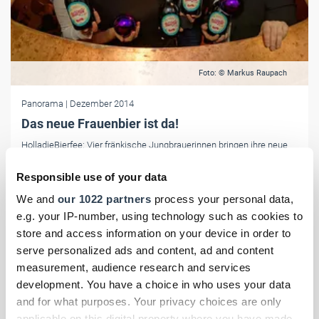
Foto: © Markus Raupach
Panorama
| Dezember 2014
Das neue Frauenbier ist da!
HolladieBierfee: Vier fränkische Jungbrauerinnen bringen ihre neue
Winterkreation auf den Markt – ein kräftiges Bier mit fruchtig-
schokoladigem Geschmack.
Responsible use of your data
We and
our 1022 partners
process your personal data,
e.g. your IP-number, using technology such as cookies to
store and access information on your device in order to
serve personalized ads and content, ad and content
measurement, audience research and services
development. You have a choice in who uses your data
and for what purposes. Your privacy choices are only
applicable on this digital property where you have made