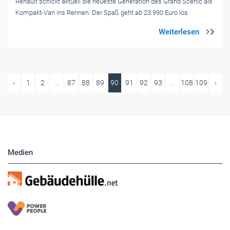
Renault schickt aktuell die neueste Generation des Grand Scénic als
Kompakt-Van ins Rennen. Der Spaß geht ab 23.990 Euro los.
‹
1
2
...
87
88
89
90
91
92
93
...
108
109
›
Medien