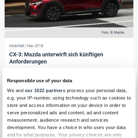
Foto: © Mazda
Mobilität
| Mai 2018
CX-3: Mazda unterwirft sich künftigen
Anforderungen
Mazda hat für den CX-3 eine weitere Auszeichnung als "Firmenauto
des Jahres" erhalten und das Modell hinsichtlich der
Responsible use of your data
Motorisierungen optimiert.
We and
our 1022 partners
process your personal data,
e.g. your IP-number, using technology such as cookies to
store and access information on your device in order to
serve personalized ads and content, ad and content
measurement, audience research and services
development. You have a choice in who uses your data
and for what purposes. Your privacy choices are only